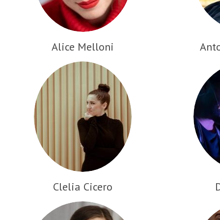
Alice Melloni
Ant
Clelia Cicero
D