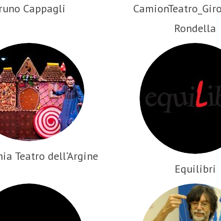
runo Cappagli
CamionTeatro_Gir
Rondella
a Teatro dell’Argine
Equilibri