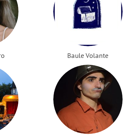
ro
Baule Volante