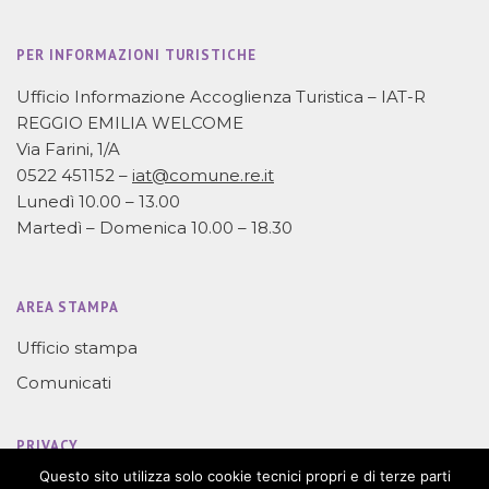
PER INFORMAZIONI TURISTICHE
Ufficio Informazione Accoglienza Turistica – IAT-R
REGGIO EMILIA WELCOME
Via Farini, 1/A
0522 451152 –
iat@comune.re.it
Lunedì 10.00 – 13.00
Martedì – Domenica 10.00 – 18.30
AREA STAMPA
Ufficio stampa
Comunicati
PRIVACY
Questo sito utilizza solo cookie tecnici propri e di terze parti
Privacy