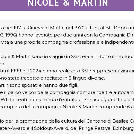
NICOLE & MARTIN
ta nel 1971 a Ginevra e Martin nel 1970 a Liestal BL. Dopo 
993-1996) hanno lavorato per due anni con la Compagnia Dimi
vita a una propria compagnia professionale e indipendente
icole & Martin sono in viaggio in Svizzera e in tutto il mond
mm.
tra il 1999 e il 2024 hanno realizzato 3317 rappresentazioni in
o state tradotte e recitate in 8 lingue diverse.
rtin sono sposati e hanno due figli.
 il parco veicoli della compagnia comprende tre autocarri, 
 White Tent) e una tenda d’entrata di 7m accolgono fino a 3
 completa della compagnia Nicole & Martin comprende 6 ad
o per la promozione della cultura del Cantone di Basilea 
ter-Award e il Soldout-Award, del Fringe Festival Edinburgh