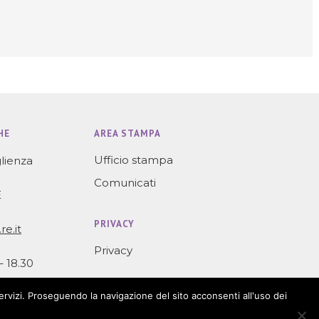
HE
AREA STAMPA
Ufficio stampa
lienza
Comunicati
E
PRIVACY
e.it
Privacy
 18.30
servizi. Proseguendo la navigazione del sito acconsenti all'uso dei