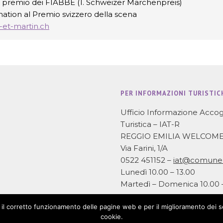
 premio dei FIABBE (1. Schweizer Märchenpreis)
ation al Premio svizzero della scena
-et-martin.ch
PER INFORMAZIONI TURISTIC
Ufficio Informazione Accog
Turistica – IAT-R
REGGIO EMILIA WELCOM
Via Farini, 1/A
0522 451152 –
iat@comune.r
Lunedì 10.00 – 13.00
Martedì – Domenica 10.00 –
er il corretto funzionamento delle pagine web e per il miglioramento dei 
cookie.