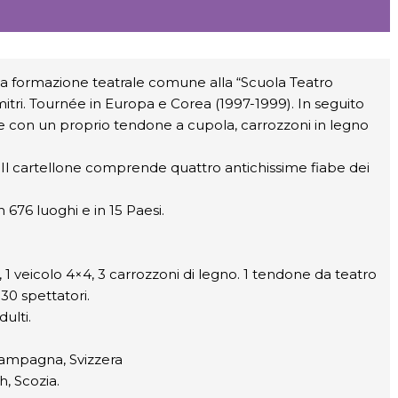
una formazione teatrale comune alla “Scuola Teatro
tri. Tournée in Europa e Corea (1997-1999). In seguito
 con un proprio tendone a cupola, carrozzoni in legno
o. Il cartellone comprende quattro antichissime fiabe dei
 676 luoghi e in 15 Paesi.
1 veicolo 4×4, 3 carrozzoni di legno. 1 tendone da teatro
30 spettatori.
ulti.
Campagna, Svizzera
, Scozia.