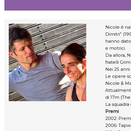
Nicole è na
Dimitri” (1
hanno dato 
e motrici.
Da allora, N
fratelli Gri
Nei 25 anni 
Le opere son
Nicole & Ma
Attualmente
di 17m (The
La squadra
Premi
2002: Premi
2006: Tapwa