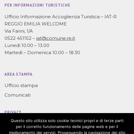
PER INFORMAZIONI TURISTICHE
Ufficio Informazione Accoglienza Turistica – IAT-R
REGGIO EMILIA WELCOME
Via Farini, 1/A
0522 451152 –
iat@comune.re.it
Lunedì 10.00 – 13.00
Martedì – Domenica 10.00 – 18.30
AREA STAMPA
Ufficio stampa
Comunicati
PRIVACY
Questo sito utilizza solo cookie tecnici propri e di terze parti
Privacy
per il corretto funzionamento delle pagine web e per il
miglioramento dei servizi. Proseguendo la navigazione del sito